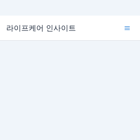
콘
라이프케어 인사이트
텐
Main
츠
로
Men
건
너
뛰
기