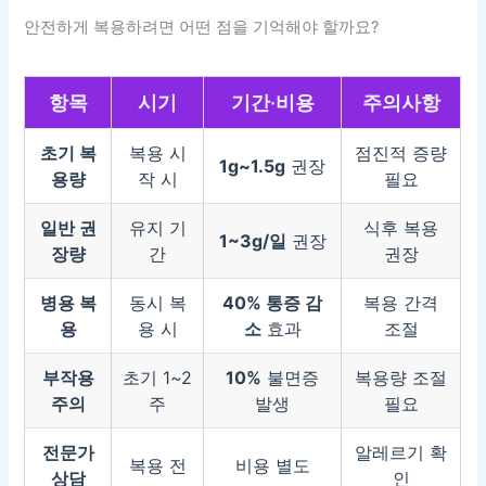
안전하게 복용하려면 어떤 점을 기억해야 할까요?
항목
시기
기간·비용
주의사항
초기 복
복용 시
점진적 증량
1g~1.5g
권장
용량
작 시
필요
일반 권
유지 기
식후 복용
1~3g/일
권장
장량
간
권장
병용 복
동시 복
40% 통증 감
복용 간격
용
용 시
소
효과
조절
부작용
초기 1~2
10%
불면증
복용량 조절
주의
주
발생
필요
전문가
알레르기 확
복용 전
비용 별도
상담
인