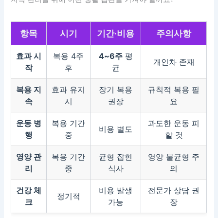
항목
시기
기간·비용
주의사항
효과 시
복용 4주
4~6주
평
개인차 존재
작
후
균
복용 지
효과 유지
장기 복용
규칙적 복용 필
속
시
권장
요
운동 병
복용 기간
과도한 운동 피
비용 별도
행
중
할 것
영양 관
복용 기간
균형 잡힌
영양 불균형 주
리
중
식사
의
건강 체
비용 발생
전문가 상담 권
정기적
크
가능
장