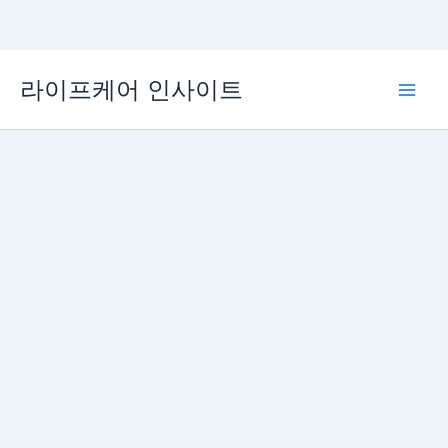
콘
라이프케어 인사이트
텐
Main
츠
로
Men
건
너
뛰
기