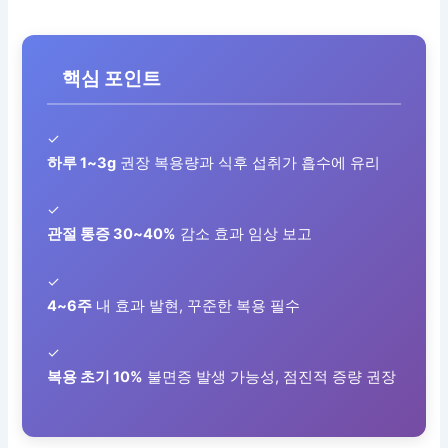
핵심 포인트
✓
하루 1~3g
권장 복용량과 식후 섭취가 흡수에 유리
✓
관절 통증 30~40%
감소 효과 임상 보고
✓
4~6주
내 효과 발현, 꾸준한 복용 필수
✓
복용 초기 10%
불면증 발생 가능성, 점진적 증량 권장