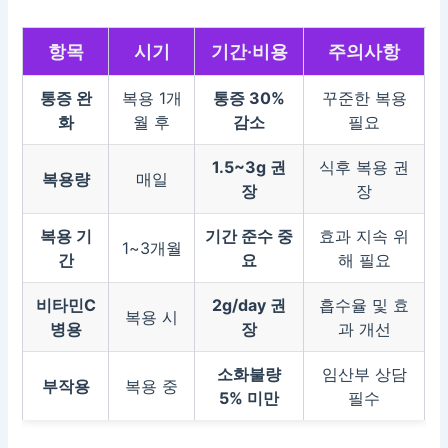
항목
시기
기간·비용
주의사항
통증 완
복용 1개
통증 30%
꾸준한 복용
화
월 후
감소
필요
1.5~3g 권
식후 복용 권
복용량
매일
장
장
복용 기
기간 준수 중
효과 지속 위
1~3개월
간
요
해 필요
비타민C
2g/day 권
흡수율 및 효
복용 시
병용
장
과 개선
소화불량
임산부 상담
부작용
복용 중
5% 미만
필수