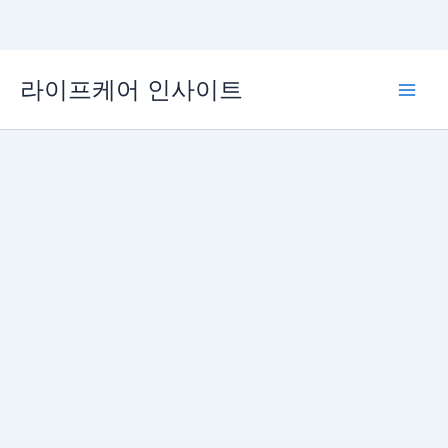
콘
라이프케어 인사이트
텐
Main
츠
로
Men
건
너
뛰
기