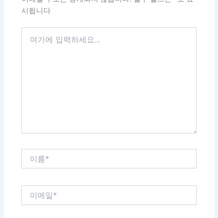
시됩니다
여
기
에
입
력
하
세
요...
이
름
*
이
메
일