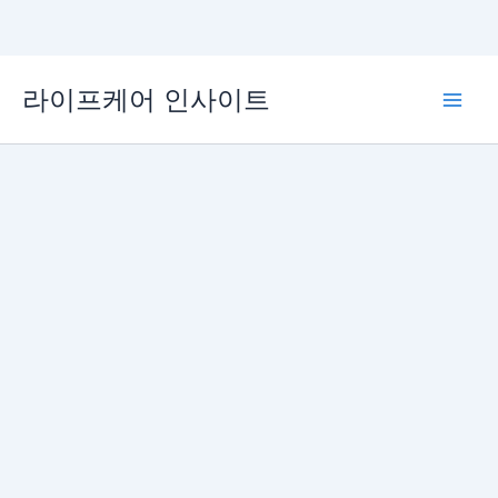
콘
라이프케어 인사이트
텐
Main
츠
로
Men
건
너
뛰
기