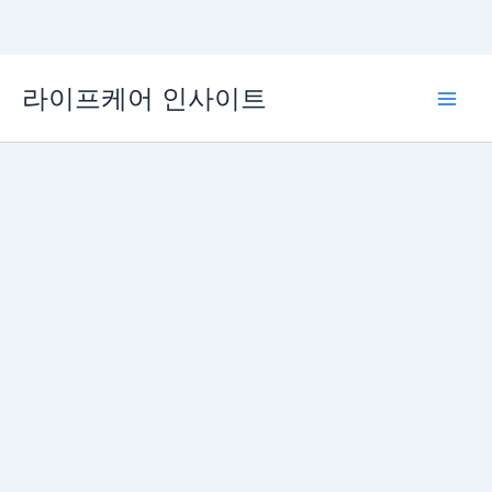
콘
라이프케어 인사이트
텐
Main
츠
로
Men
건
너
뛰
기