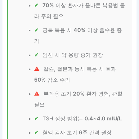
70%
이상 환자가 올바른 복용법 몰
라 주의 필요
공복 복용 시
40%
이상 흡수율 증
가
임신 시 약 용량 증가 권장
칼슘, 철분과 동시 복용 시 효과
50%
감소 주의
부작용 초기
20%
환자 경험, 관찰
필요
TSH 정상 범위는
0.4~4.0 mIU/L
혈액 검사 초기
6주
간격 권장