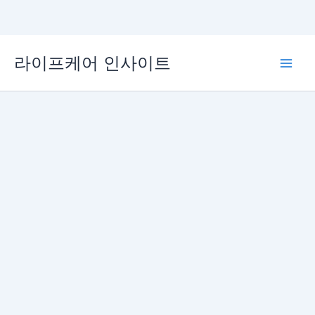
콘
라이프케어 인사이트
텐
Main
츠
로
Men
건
너
뛰
기