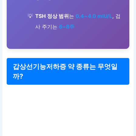
TSH 정상 범위
는
0.4~4.0 mIU/L
, 검
사 주기는
6~8주
갑상선기능저하증 약 종류는 무엇일
까?