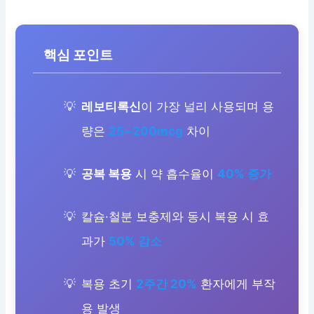
핵심 포인트
레보티록신
이 가장 널리 사용되며 용
량은
25~200mcg
차이
공복 복용
시 약 흡수율이
40% 증가
칼슘·철분 보충제와 동시 복용 시 효
과가
50% 감소
복용 초기
2주간 20%
환자에게 부작
용 발생