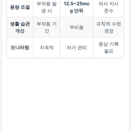
부작용 발
12.5~25mc
의사 지시
용량 조절
생 시
g 단위
준수
생활 습관
부작용 기
규칙적 수면
무비용
개선
간
권장
증상 기록
모니터링
지속적
자가 관리
필요