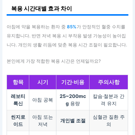
복용 시간대별 효과 차이
아침에 약을 복용하는 환자 중
85%
가 안정적인 혈중 수치를
유지합니다. 반면 저녁 복용 시 부작용 발생 가능성이 높아집
니다. 개인의 생활 리듬에 맞춘 복용 시간 조절이 필요합니다.
본인에게 가장 적합한 복용 시간은 언제일까요?
항목
시기
기간·비용
주의사항
레보티
25~200mc
칼슘·철분과 간
아침 공복
록신
g
용량
격 유지
씬지로
아침 또는
심혈관 질환 주
개인별 조절
이드
저녁
의