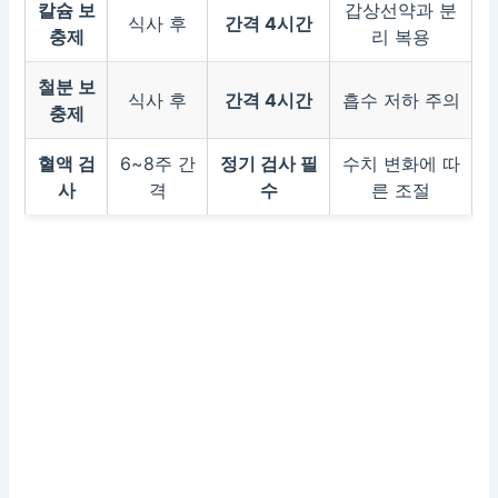
칼슘 보
갑상선약과 분
식사 후
간격 4시간
충제
리 복용
철분 보
식사 후
간격 4시간
흡수 저하 주의
충제
혈액 검
6~8주 간
정기 검사 필
수치 변화에 따
사
격
수
른 조절