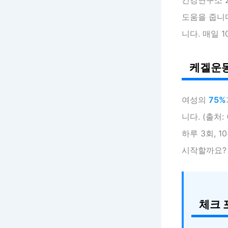
도움을 줍니
니다. 매일 
케겔운동
여성의
75%
니다. (출처
하루 3회, 
시작할까요?
체크 