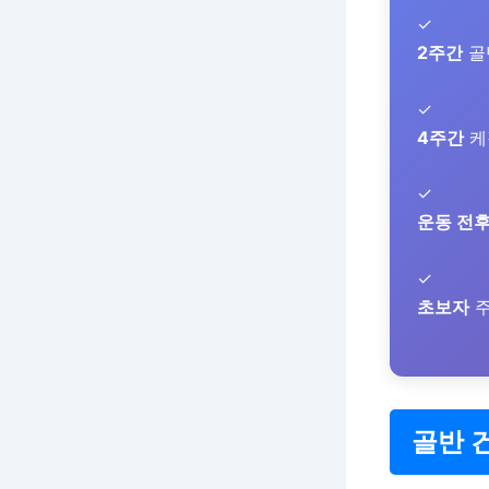
✓
2주간
골
✓
4주간
케
✓
운동 전
✓
초보자
주
골반 