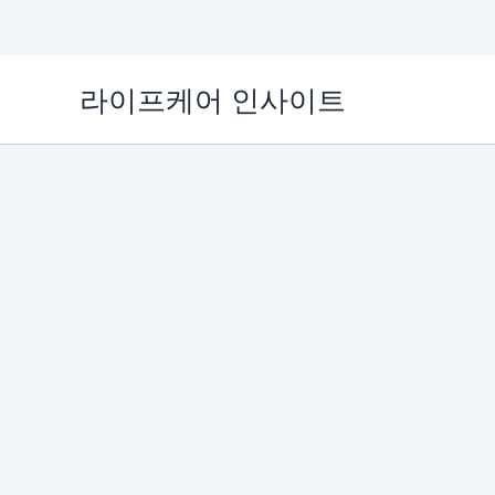
콘
라이프케어 인사이트
텐
츠
로
건
너
뛰
기