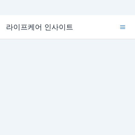
콘
라이프케어 인사이트
텐
Main
츠
로
Men
건
너
뛰
기