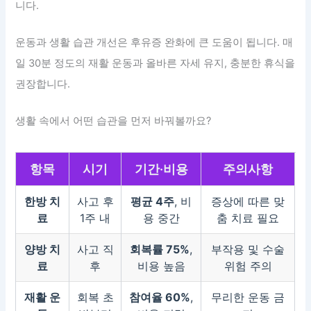
니다.
운동과 생활 습관 개선은 후유증 완화에 큰 도움이 됩니다. 매
일 30분 정도의 재활 운동과 올바른 자세 유지, 충분한 휴식을
권장합니다.
생활 속에서 어떤 습관을 먼저 바꿔볼까요?
항목
시기
기간·비용
주의사항
한방 치
사고 후
평균 4주
, 비
증상에 따른 맞
료
1주 내
용 중간
춤 치료 필요
양방 치
사고 직
회복률 75%
,
부작용 및 수술
료
후
비용 높음
위험 주의
재활 운
회복 초
참여율 60%
,
무리한 운동 금