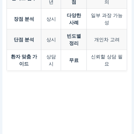
년
점
의
다양한
일부 과장 가능
장점 분석
상시
사례
성
빈도별
단점 분석
상시
개인차 고려
정리
환자 맞춤 가
상담
신뢰할 상담 필
무료
이드
시
요