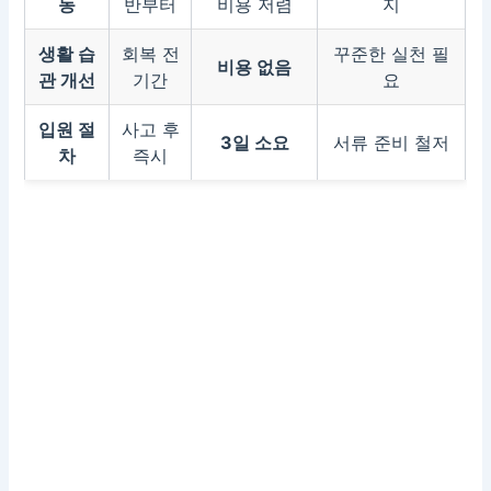
동
반부터
비용 저렴
지
생활 습
회복 전
꾸준한 실천 필
비용 없음
관 개선
기간
요
입원 절
사고 후
3일 소요
서류 준비 철저
차
즉시