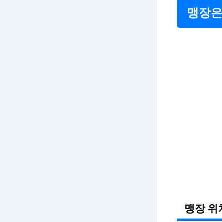
맹장은
맹장 위