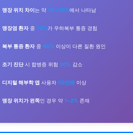
맹장 위치 차이
는 약
20~30%
에서 나타남
맹장염 환자
중
70%
가 우하복부 통증 경험
복부 통증 환자
중
40%
이상이 다른 질환 원인
조기 진단
시 합병증 위험
30%
감소
디지털 해부학 앱
사용자
50만명
이상
맹장 위치가 왼쪽
인 경우 약
1~2%
존재