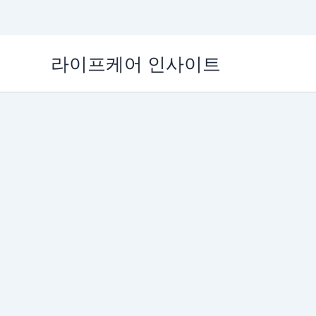
콘
라이프케어 인사이트
텐
츠
로
건
너
뛰
기