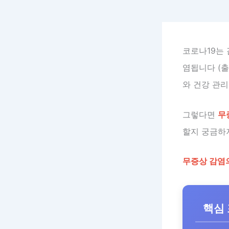
코로나19는
염됩니다 (출
와 건강 관
그렇다면
무
할지 궁금하
무증상 감염의
핵심