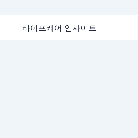
콘
라이프케어 인사이트
텐
츠
로
건
너
뛰
기