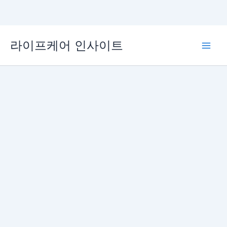
콘
라이프케어 인사이트
텐
Main
츠
로
Men
건
너
뛰
기