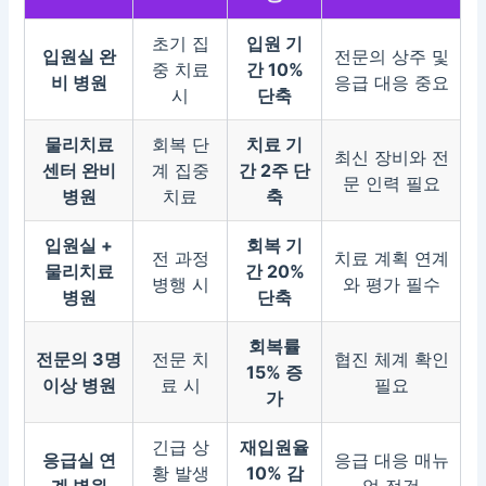
초기 집
입원 기
입원실 완
전문의 상주 및
중 치료
간 10%
비 병원
응급 대응 중요
시
단축
물리치료
회복 단
치료 기
최신 장비와 전
센터 완비
계 집중
간 2주 단
문 인력 필요
병원
치료
축
입원실 +
회복 기
전 과정
치료 계획 연계
물리치료
간 20%
병행 시
와 평가 필수
병원
단축
회복률
전문의 3명
전문 치
협진 체계 확인
15% 증
이상 병원
료 시
필요
가
긴급 상
재입원율
응급실 연
응급 대응 매뉴
황 발생
10% 감
계 병원
얼 점검