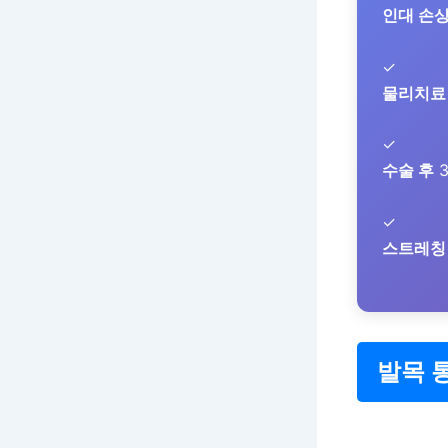
인대 손
✓
물리치료
✓
수술 후
✓
스트레칭
발목 