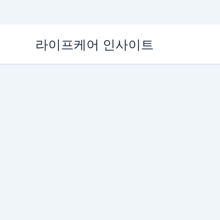
콘
라이프케어 인사이트
텐
츠
로
건
너
뛰
기