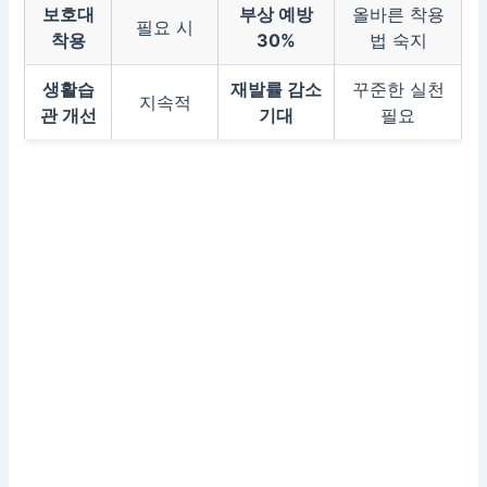
보호대
부상 예방
올바른 착용
필요 시
착용
30%
법 숙지
생활습
재발률 감소
꾸준한 실천
지속적
관 개선
기대
필요