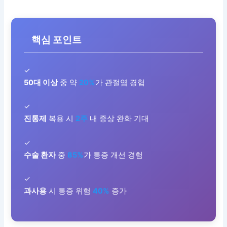
핵심 포인트
✓
50대 이상
중 약
20%
가 관절염 경험
✓
진통제
복용 시
2주
내 증상 완화 기대
✓
수술 환자
중
85%
가 통증 개선 경험
✓
과사용
시 통증 위험
40%
증가