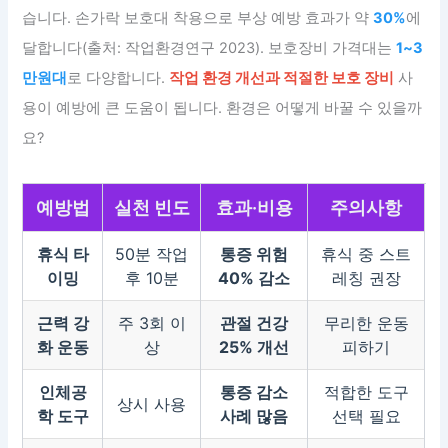
습니다. 손가락 보호대 착용으로 부상 예방 효과가 약
30%
에
달합니다(출처: 작업환경연구 2023). 보호장비 가격대는
1~3
만원대
로 다양합니다.
작업 환경 개선과 적절한 보호 장비
사
용이 예방에 큰 도움이 됩니다. 환경은 어떻게 바꿀 수 있을까
요?
예방법
실천 빈도
효과·비용
주의사항
휴식 타
50분 작업
통증 위험
휴식 중 스트
이밍
후 10분
40% 감소
레칭 권장
근력 강
주 3회 이
관절 건강
무리한 운동
화 운동
상
25% 개선
피하기
인체공
통증 감소
적합한 도구
상시 사용
학 도구
사례 많음
선택 필요