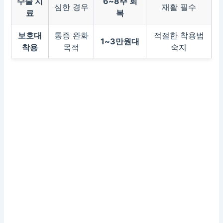
수술 치
6~8주 회
심한 경우
재활 필수
료
복
보호대
통증 완화
적절한 착용법
1~3만원대
착용
목적
숙지