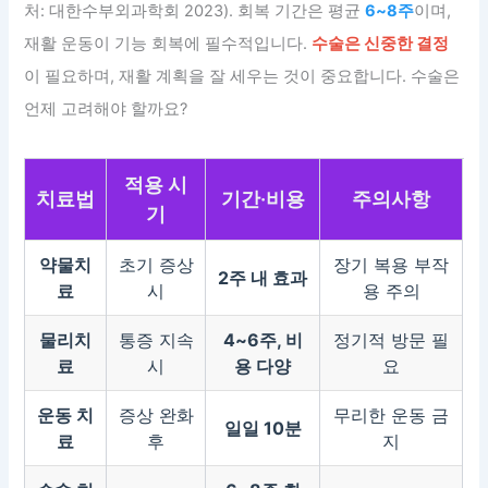
처: 대한수부외과학회 2023). 회복 기간은 평균
6~8주
이며,
재활 운동이 기능 회복에 필수적입니다.
수술은 신중한 결정
이 필요하며, 재활 계획을 잘 세우는 것이 중요합니다. 수술은
언제 고려해야 할까요?
적용 시
치료법
기간·비용
주의사항
기
약물치
초기 증상
장기 복용 부작
2주 내 효과
료
시
용 주의
물리치
통증 지속
4~6주, 비
정기적 방문 필
료
시
용 다양
요
운동 치
증상 완화
무리한 운동 금
일일 10분
료
후
지