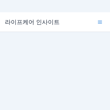
콘
라이프케어 인사이트
텐
Main
츠
로
Men
건
너
뛰
기