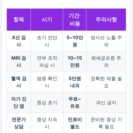
기간·
항목
시기
주의사항
비용
X선 검
초기 진단
5~10만
방사선 노출 주
사
시
원
의
MRI 검
연부 조직
10~15
폐쇄공포증 주
사
의심 시
만원
의
혈액 검
염증 확인
5만원
정확한 채혈 필
사
시
내외
요
자가 진
무료~
증상 초기
과신 금지
단 앱
유료
전문가
증상 지속
진료비
준비된 증상 기
상담
시
별도
록 필요