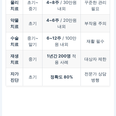
물리
초기~
4~8주
/ 30만원
꾸준한 관리
치료
중기
내외
필요
약물
4~6주
/ 20만원
초기
부작용 주의
치료
내외
수술
중기~
6~12주
/ 100만
재활 필수
치료
말기
원 내외
재생
1년간 200명
적
중기
대상자 제한
치료
용 사례
자가
전문가 상담
초기
정확도 80%
진단
병행