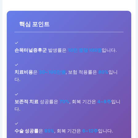
핵심 포인트
✓
손목터널증후군
발생률은
10만 명당 100명
입니다.
✓
치료비용
은
30~100만원
, 보험 적용률은
80%
입니
다.
✓
보존적 치료
성공률은
70%
, 회복 기간은
4~8주
입니
다.
✓
수술 성공률
은
85%
, 회복 기간은
6~12주
입니다.