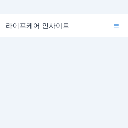
콘
라이프케어 인사이트
텐
Main
츠
로
Men
건
너
뛰
기