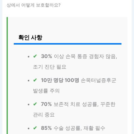
상에서 어떻게 보호할까요?
확인 사항
30%
이상 손목 통증 경험자 많음,
조기 진단 필요
10만 명당 100명
손목터널증후군
발생률 주의
70%
보존적 치료 성공률, 꾸준한
관리 중요
85%
수술 성공률, 재활 필수