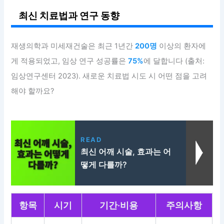
최신 치료법과 연구 동향
재생의학과 미세재건술은 최근 1년간
200명
이상의 환자에
게 적용되었고, 임상 연구 성공률은
75%
에 달합니다 (출처:
임상연구센터 2023). 새로운 치료법 시도 시 어떤 점을 고려
해야 할까요?
READ
최신 어깨 시술, 효과는 어
떻게 다를까?
항목
시기
기간·비용
주의사항