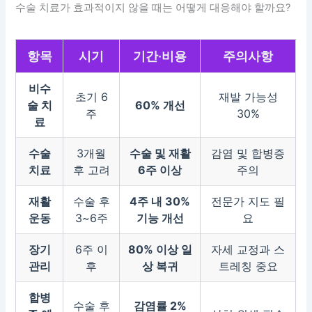
수술 치료가 효과적이지 않을 때는 어떻게 대응해야 할까요?
항목
시기
기간·비용
주의사항
비수
초기 6
재발 가능성
술 치
60% 개선
주
30%
료
수술
3개월
수술 및 재활
감염 및 합병증
치료
후 고려
6주 이상
주의
재활
수술 후
4주 내 30%
전문가 지도 필
운동
3~6주
기능 개선
요
장기
6주 이
80% 이상 일
자세 교정과 스
관리
후
상 복귀
트레칭 중요
합병
수술 후
감염률 2%