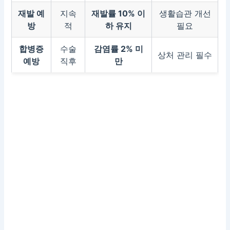
재발 예
지속
재발률 10% 이
생활습관 개선
방
적
하 유지
필요
합병증
수술
감염률 2% 미
상처 관리 필수
예방
직후
만