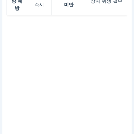
증 예
상처 위생 필수
즉시
미만
방