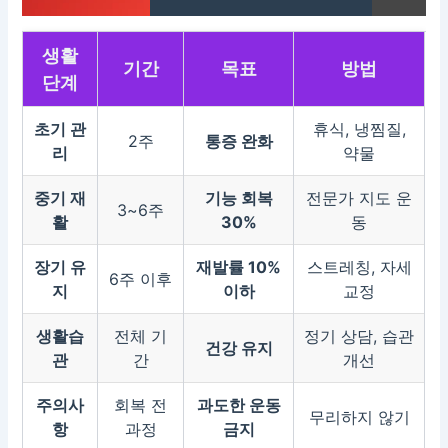
생활
기간
목표
방법
단계
초기 관
휴식, 냉찜질,
2주
통증 완화
리
약물
중기 재
기능 회복
전문가 지도 운
3~6주
활
30%
동
장기 유
재발률 10%
스트레칭, 자세
6주 이후
지
이하
교정
생활습
전체 기
정기 상담, 습관
건강 유지
관
간
개선
주의사
회복 전
과도한 운동
무리하지 않기
항
과정
금지