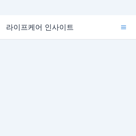
콘
라이프케어 인사이트
텐
Main
츠
로
Men
건
너
뛰
기