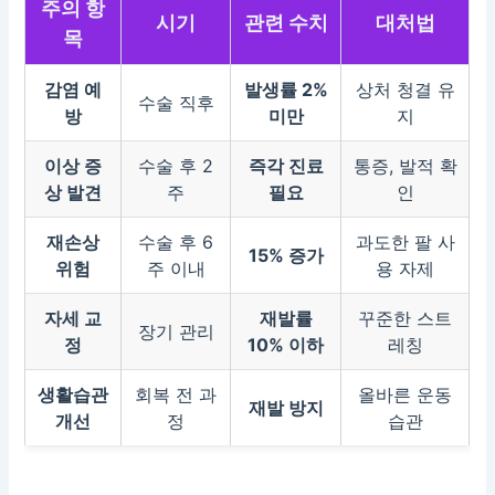
주의 항
시기
관련 수치
대처법
목
감염 예
발생률 2%
상처 청결 유
수술 직후
방
미만
지
이상 증
수술 후 2
즉각 진료
통증, 발적 확
상 발견
주
필요
인
재손상
수술 후 6
과도한 팔 사
15% 증가
위험
주 이내
용 자제
자세 교
재발률
꾸준한 스트
장기 관리
정
10% 이하
레칭
생활습관
회복 전 과
올바른 운동
재발 방지
개선
정
습관