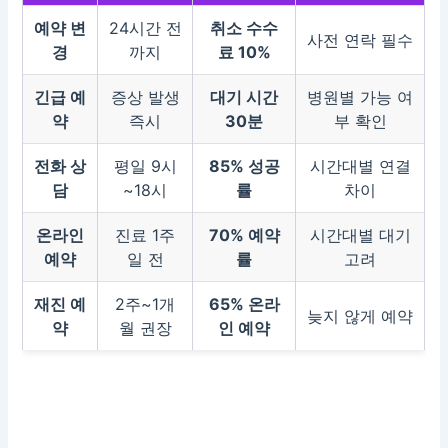
예약 변
24시간 전
취소 수수
사전 연락 필수
경
까지
료 10%
긴급 예
증상 발생
대기 시간
병원별 가능 여
약
즉시
30분
부 확인
전화 상
평일 9시
85% 성공
시간대별 연결
담
~18시
률
차이
온라인
진료 1주
70% 예약
시간대별 대기
예약
일 전
률
고려
재진 예
2주~1개
65% 온라
늦지 않게 예약
약
월 권장
인 예약