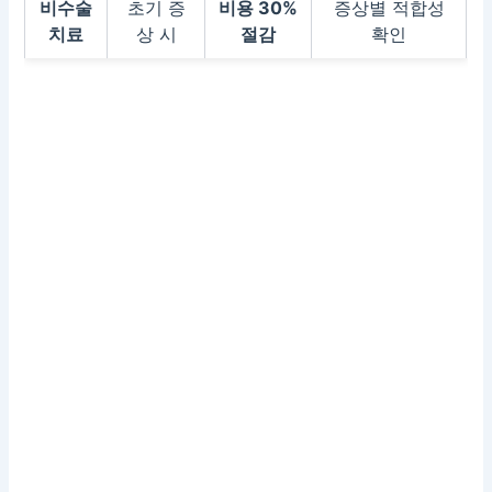
비수술
초기 증
비용 30%
증상별 적합성
치료
상 시
절감
확인