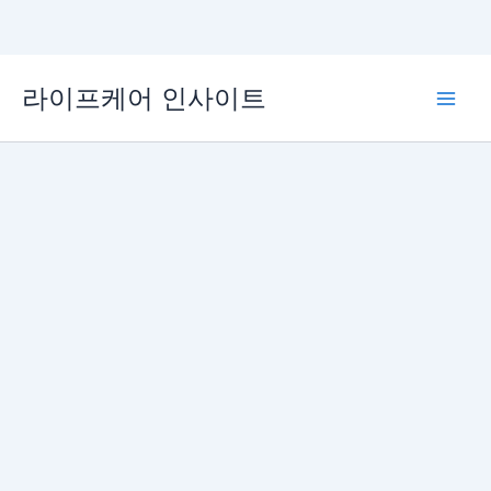
콘
라이프케어 인사이트
텐
Main
츠
로
Men
건
너
뛰
기