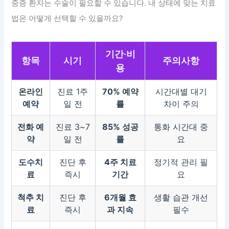
중증 환자는 수술이 필요할 수 있습니다. 내 상태에 맞는 치료
법은 어떻게 선택할 수 있을까요?
기간·비
항목
시기
주의사항
용
온라인
진료 1주
70% 예약
시간대별 대기
예약
일 전
률
차이 주의
전화 예
진료 3~7
85% 성공
통화 시간대 중
약
일 전
률
요
도수치
진단 후
4주 치료
정기적 관리 필
료
즉시
기간
요
척추 치
진단 후
6개월 효
생활 습관 개선
료
즉시
과 지속
필수