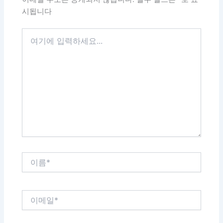
시됩니다
여
기
에
입
력
하
세
요...
이
름
*
이
메
일