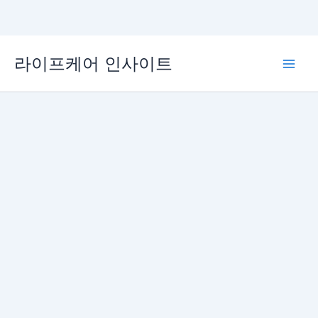
콘
라이프케어 인사이트
텐
Main
츠
로
Men
건
너
뛰
기