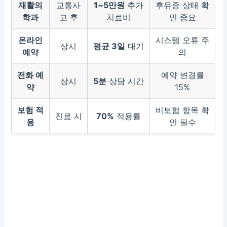
재활의
교통사
1~5만원
추가
후유증 상태 확
학과
고 후
치료비
인 중요
온라인
시스템 오류 주
상시
평균 3일
대기
예약
의
전화 예
예약 변경률
상시
5분
상담 시간
약
15%
보험 적
비보험 항목 확
진료 시
70%
적용률
용
인 필수