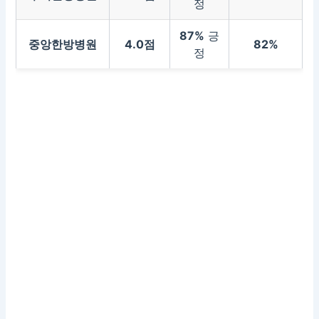
정
87%
긍
중앙한방병원
4.0점
82%
정