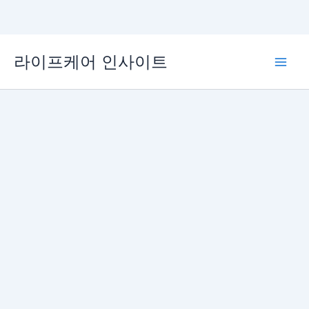
콘
라이프케어 인사이트
텐
Main
츠
로
Men
건
너
뛰
기