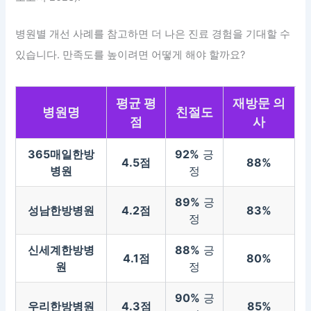
병원별 개선 사례를 참고하면 더 나은 진료 경험을 기대할 수
있습니다. 만족도를 높이려면 어떻게 해야 할까요?
평균 평
재방문 의
병원명
친절도
점
사
365매일한방
92%
긍
4.5점
88%
병원
정
89%
긍
성남한방병원
4.2점
83%
정
신세계한방병
88%
긍
4.1점
80%
원
정
90%
긍
우리한방병원
4.3점
85%