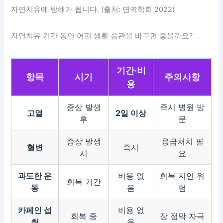
자연치유에 방해가 됩니다. (출처: 면역학회 2022)
자연치유 기간 동안 어떤 생활 습관을 바꾸면 좋을까요?
기간·비
항목
시기
주의사항
용
증상 발생
즉시 병원 방
고열
2일 이상
후
문
증상 발생
응급처치 필
혈변
즉시
시
요
과도한 운
비용 없
회복 지연 위
회복 기간
동
음
험
카페인 섭
비용 없
회복 중
장 점막 자극
취
음