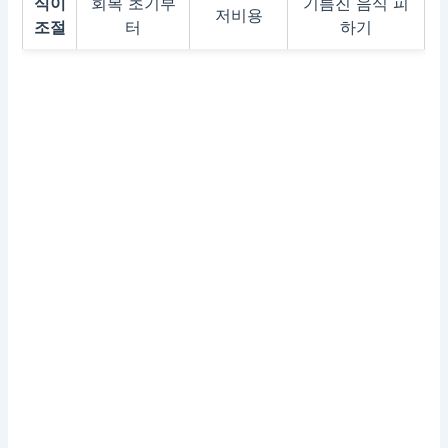
식이
회복 초기부
기름진 음식 피
저비용
조절
터
하기