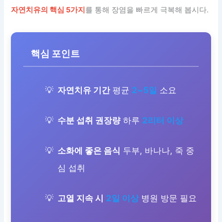
자연치유의 핵심 5가지
를 통해 장염을 빠르게 극복해 봅시다.
핵심 포인트
자연치유 기간
평균
2~5일
소요
수분 섭취 권장량
하루
2리터 이상
소화에 좋은 음식
두부, 바나나, 죽 중
심 섭취
고열 지속 시
2일 이상
병원 방문 필요