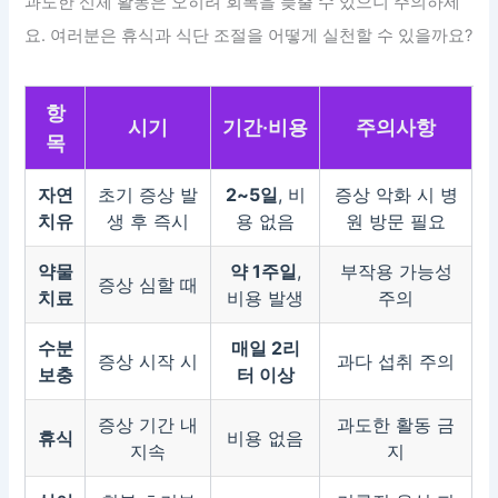
과도한 신체 활동은 오히려 회복을 늦출 수 있으니 주의하세
요. 여러분은 휴식과 식단 조절을 어떻게 실천할 수 있을까요?
항
시기
기간·비용
주의사항
목
자연
초기 증상 발
2~5일
, 비
증상 악화 시 병
치유
생 후 즉시
용 없음
원 방문 필요
약물
약 1주일
,
부작용 가능성
증상 심할 때
치료
비용 발생
주의
수분
매일 2리
증상 시작 시
과다 섭취 주의
보충
터 이상
증상 기간 내
과도한 활동 금
휴식
비용 없음
지속
지