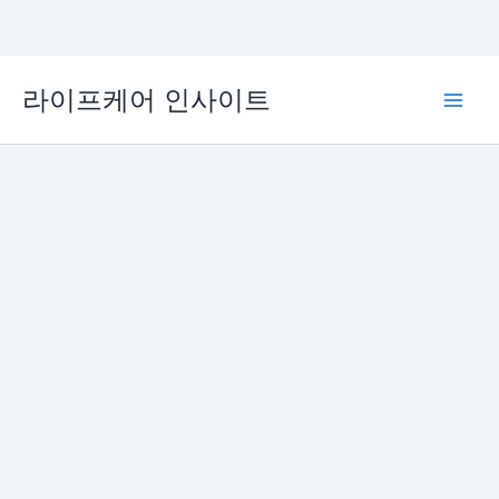
콘
라이프케어 인사이트
텐
Main
츠
로
Men
건
너
뛰
기