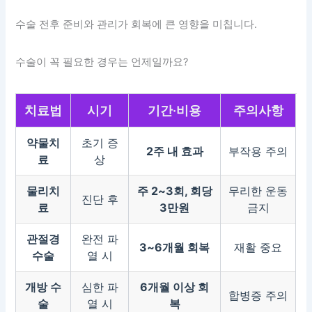
수술 전후 준비와 관리가 회복에 큰 영향을 미칩니다.
수술이 꼭 필요한 경우는 언제일까요?
치료법
시기
기간·비용
주의사항
약물치
초기 증
2주 내 효과
부작용 주의
료
상
물리치
주 2~3회, 회당
무리한 운동
진단 후
료
3만원
금지
관절경
완전 파
3~6개월 회복
재활 중요
수술
열 시
개방 수
심한 파
6개월 이상 회
합병증 주의
술
열 시
복