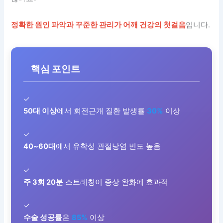
정확한 원인 파악과 꾸준한 관리가 어깨 건강의 첫걸음
입니다.
핵심 포인트
✓
50대 이상
에서 회전근개 질환 발생률
30%
이상
✓
40~60대
에서 유착성 관절낭염 빈도 높음
✓
주 3회 20분
스트레칭이 증상 완화에 효과적
✓
수술 성공률
은
85%
이상