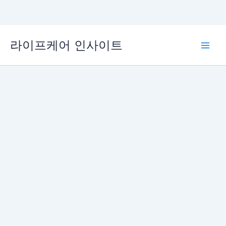
콘
라이프케어 인사이트
텐
Main
츠
로
Men
건
너
뛰
기