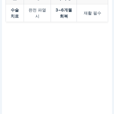
수술
완전 파열
3~6개월
재활 필수
치료
시
회복