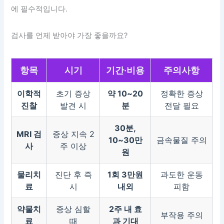
에 필수적입니다.
검사를 언제 받아야 가장 좋을까요?
항목
시기
기간·비용
주의사항
이학적
초기 증상
약 10~20
정확한 증상
진찰
발견 시
분
전달 필요
30분,
MRI 검
증상 지속 2
10~30만
금속물질 주의
사
주 이상
원
물리치
진단 후 즉
1회 3만원
과도한 운동
료
시
내외
피함
약물치
증상 심할
2주 내 효
부작용 주의
료
때
과 기대