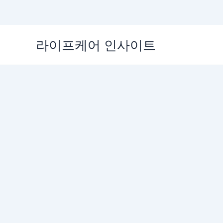
콘
라이프케어 인사이트
텐
츠
로
건
너
뛰
기