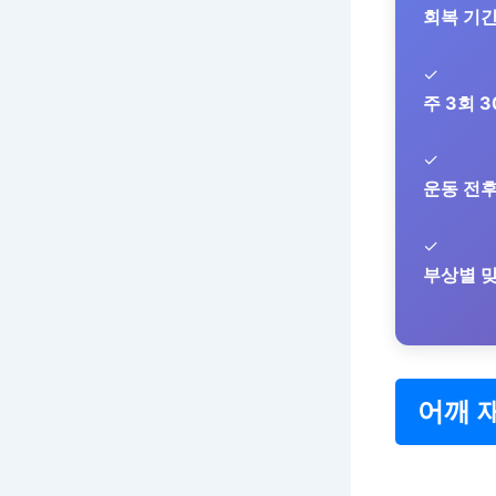
회복 기
✓
주 3회 
✓
운동 전후
✓
부상별 
어깨 