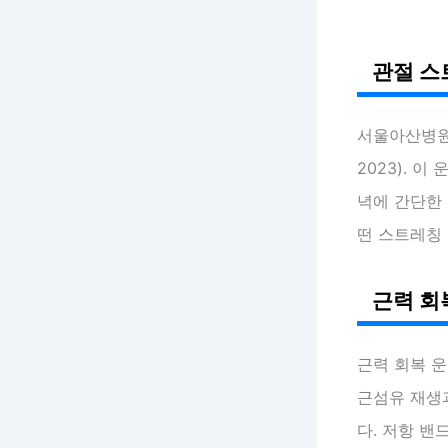
관절 스
서울아산병
2023). 
녁에 간단한
떤 스트레칭
근력 회
근력 회복 
근섬유 재생
다. 저항 밴