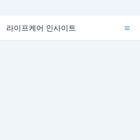
콘
라이프케어 인사이트
텐
Main
츠
로
Men
건
너
뛰
기