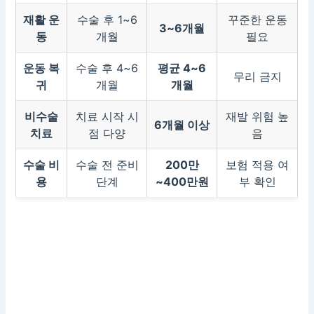
재활 운
수술 후 1~6
꾸준한 운동
3~6개월
동
개월
필요
운동 복
수술 후 4~6
평균 4~6
무리 금지
귀
개월
개월
비수술
치료 시작 시
재발 위험 높
6개월 이상
치료
점 다양
음
수술 비
수술 전 준비
200만
보험 적용 여
용
단계
~400만원
부 확인