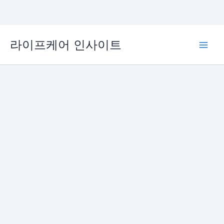
콘
라이프케어 인사이트
텐
Main
츠
로
Men
건
너
뛰
기