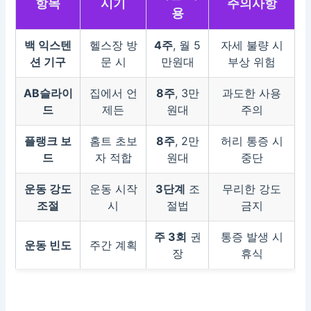
항목
시기
주의사항
용
백 익스텐
헬스장 방
4주
, 월 5
자세 불량 시
션 기구
문 시
만원대
부상 위험
AB슬라이
집에서 언
8주
, 3만
과도한 사용
드
제든
원대
주의
플랭크 보
홈트 초보
8주
, 2만
허리 통증 시
드
자 적합
원대
중단
운동 강도
운동 시작
3단계
조
무리한 강도
조절
시
절법
금지
주 3회
권
통증 발생 시
운동 빈도
주간 계획
장
휴식