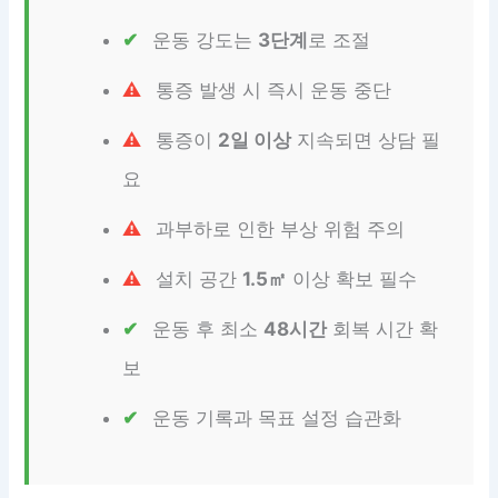
운동 강도는
3단계
로 조절
통증 발생 시 즉시 운동 중단
통증이
2일 이상
지속되면 상담 필
요
과부하로 인한 부상 위험 주의
설치 공간
1.5㎡
이상 확보 필수
운동 후 최소
48시간
회복 시간 확
보
운동 기록과 목표 설정 습관화