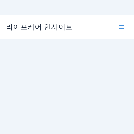
콘
라이프케어 인사이트
텐
Main
츠
로
Men
건
너
뛰
기