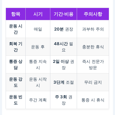
항목
시기
기간·비용
주의사항
운동 시
매일
20분
권장
과부하 주의
간
회복 기
48시간
필
운동 후
충분한 휴식
간
요
통증 상
통증 지속
2일 이상
권
즉시 전문가
담
시
장
방문
운동 강
운동 시작
3단계
조절
무리 금지
도
시
운동 빈
주 3회
권
주간 계획
통증 시 휴식
도
장