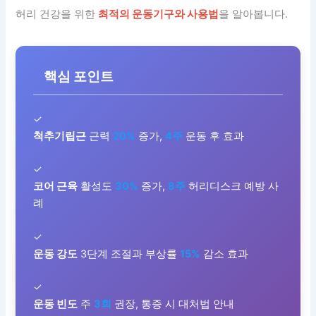
허리 건강을 위한
최적의 운동기구와 사용법
을 알아봅니다.
핵심 포인트
✓
척추기립근
근력
20%
증가,
4주
운동 후 효과
✓
코어 근육
활성도
30%
증가,
8주
허리디스크 예방 사
례
✓
운동 강도
3단계 조절과 부상률
15%
감소 효과
✓
운동 빈도
주
3회
권장, 통증 시 대처법 안내