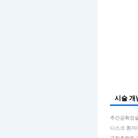
시술 개
추간공확장
디스크 환자에
국척추학회 2