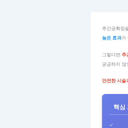
추간공확장술
높은 효과
가
그렇다면
추
궁금하지 않
안전한 시술
핵심
✓