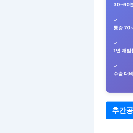
30~60
✓
통증 70
✓
1년 재발
✓
수술 대비
추간공