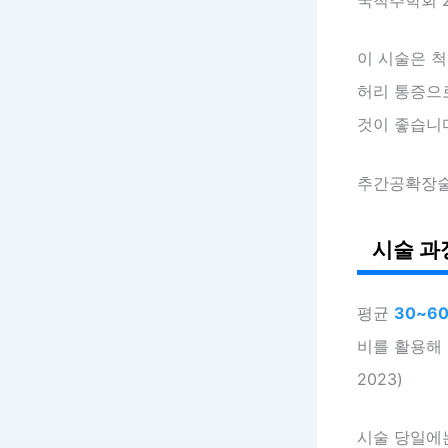
이 시술은 척
허리 통증으
것이 좋습니
추간공확장술
시술 과
평균
30~6
비를 활용해 
2023)
시술 당일에