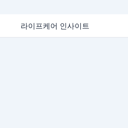
콘
라이프케어 인사이트
텐
츠
로
건
너
뛰
기