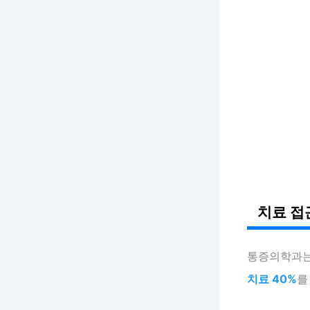
치료 접
통증의학과
치료 40%
를