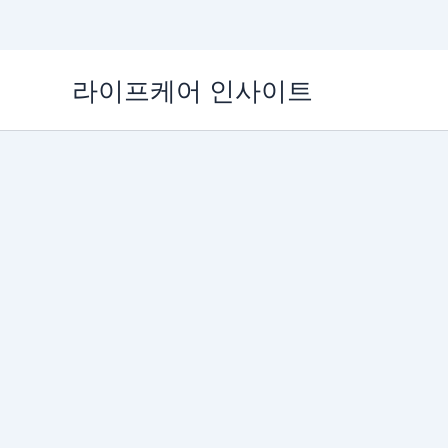
콘
라이프케어 인사이트
텐
츠
로
건
너
뛰
기