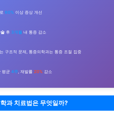
로
60%
이상 증상 개선
단술
후
3개월
내 통증 감소
는 구조적 문제, 통증의학과는 통증 조절 집중
간
평균
4주
, 재발률
20%
감소
학과 치료법은 무엇일까?