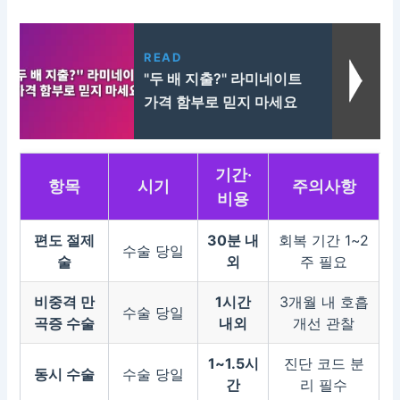
READ
"두 배 지출?" 라미네이트
가격 함부로 믿지 마세요
기간·
항목
시기
주의사항
비용
편도 절제
30분 내
회복 기간 1~2
수술 당일
술
외
주 필요
비중격 만
1시간
3개월 내 호흡
수술 당일
곡증 수술
내외
개선 관찰
1~1.5시
진단 코드 분
동시 수술
수술 당일
간
리 필수