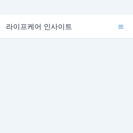
콘
라이프케어 인사이트
텐
Main
츠
로
Men
건
너
뛰
기