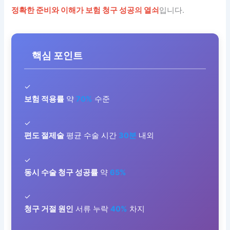
정확한 준비와 이해가 보험 청구 성공의 열쇠
입니다.
핵심 포인트
✓
보험 적용률
약
70%
수준
✓
편도 절제술
평균 수술 시간
30분
내외
✓
동시 수술 청구 성공률
약
65%
✓
청구 거절 원인
서류 누락
40%
차지