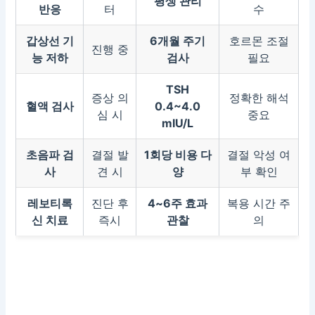
평생 관리
반응
터
수
갑상선 기
6개월 주기
호르몬 조절
진행 중
능 저하
검사
필요
TSH
증상 의
정확한 해석
혈액 검사
0.4~4.0
심 시
중요
mIU/L
초음파 검
결절 발
1회당 비용 다
결절 악성 여
사
견 시
양
부 확인
레보티록
진단 후
4~6주 효과
복용 시간 주
신 치료
즉시
관찰
의