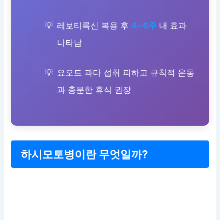
레보티록신 복용 후
4~6주
내 효과
나타남
요오드 과다 섭취 피하고 규칙적 운동
과 충분한 휴식 권장
하시모토병이란 무엇일까?