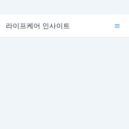
콘
라이프케어 인사이트
텐
Main
츠
로
Men
건
너
뛰
기