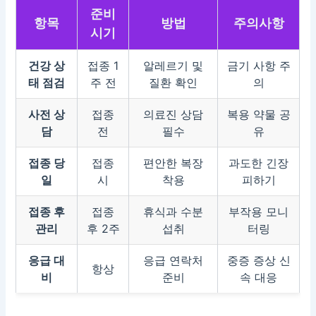
준비
항목
방법
주의사항
시기
건강 상
접종 1
알레르기 및
금기 사항 주
태 점검
주 전
질환 확인
의
사전 상
접종
의료진 상담
복용 약물 공
담
전
필수
유
접종 당
접종
편안한 복장
과도한 긴장
일
시
착용
피하기
접종 후
접종
휴식과 수분
부작용 모니
관리
후 2주
섭취
터링
응급 대
응급 연락처
중증 증상 신
항상
비
준비
속 대응