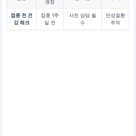
권장
접종 전 건
접종 1주
사전 상담 필
만성질환
강 체크
일 전
수
주의