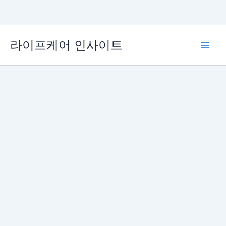
콘
라이프케어 인사이트
텐
Main
츠
로
Men
건
너
뛰
기