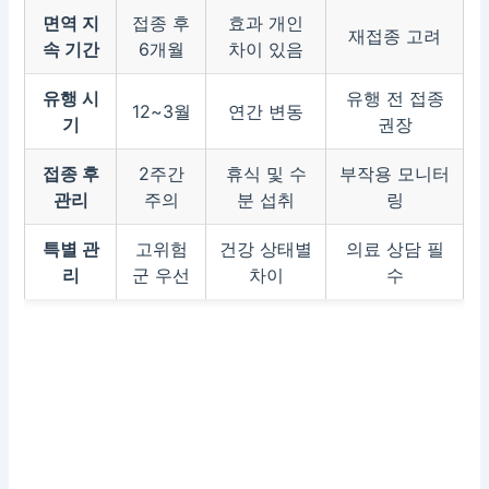
면역 지
접종 후
효과 개인
재접종 고려
속 기간
6개월
차이 있음
유행 시
유행 전 접종
12~3월
연간 변동
기
권장
접종 후
2주간
휴식 및 수
부작용 모니터
관리
주의
분 섭취
링
특별 관
고위험
건강 상태별
의료 상담 필
리
군 우선
차이
수