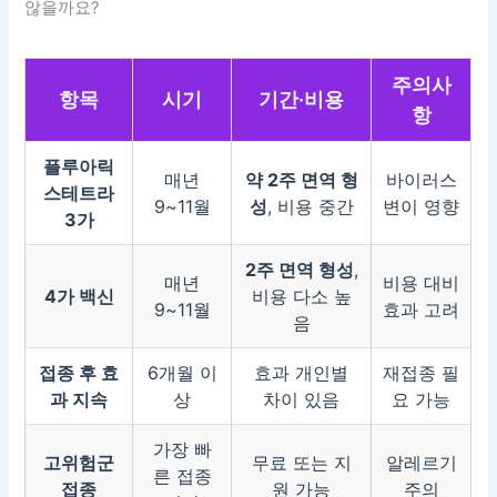
않을까요?
주의사
항목
시기
기간·비용
항
플루아릭
매년
약 2주 면역 형
바이러스
스테트라
9~11월
성
, 비용 중간
변이 영향
3가
2주 면역 형성
,
매년
비용 대비
4가 백신
비용 다소 높
9~11월
효과 고려
음
접종 후 효
6개월 이
효과 개인별
재접종 필
과 지속
상
차이 있음
요 가능
가장 빠
고위험군
무료 또는 지
알레르기
른 접종
접종
원 가능
주의