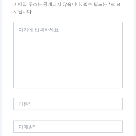
이메일 주소는 공개되지 않습니다.
필수 필드는
*
로 표
시됩니다
여
기
에
입
력
하
세
요...
이
름
*
이
메
일