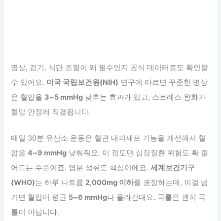
명상, 걷기, 식단 조절이 왜 필수인지 공식 데이터로도 확인할
수 있어요.
미국 국립보건원(NIH)
연구에 따르면 꾸준한 명상
은 혈압을
3~5 mmHg
낮추는 효과가 있고, 스트레스 완화가
혈압 안정에 직결됩니다.
매일 30분 유산소 운동은 혈관 내피세포 기능을 개선해서 혈
압을
4~9 mmHg
낮춰줘요. 이 정도면 심장질환 위험도 확 줄
어드는 수준이죠. 염분 섭취도 핵심이에요.
세계보건기구
(WHO)
는 하루 나트륨
2,000mg 이하
를 권장하는데, 이걸 넘
기면 혈압이 평균
5~6 mmHg
나 올라간대요. 국룰은 괜히 국
룰이 아닙니다.