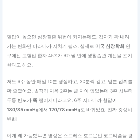
혈압이 높으면 심장질환 위험이 커지는데도, 갑자기 확 내려
가는 변화만 바라다가 지치기 쉽죠. 실제로
미국 심장학회
연
구에선 고혈압 환자 45%가 6개월 안에 생활습관 개선을 포기
한다고 해요.
저도 6주 동안 매일 10분 명상하고, 30분씩 걷고, 염분 섭취를
확 줄였어요. 솔직히 처음 2주는 별 차이 없었는데 3주 차부터
두통 빈도가 뚝 떨어지더라고요. 6주 지나니까 혈압이
130/85 mmHg
에서
120/78 mmHg
로 바뀌었죠. 진짜 갓성비
변화!
이게 왜 가능했냐면 명상은 스트레스 호르몬인 코르티솔을 평