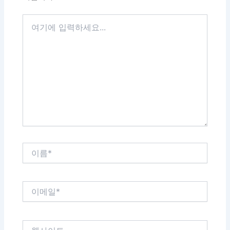
여
기
에
입
력
하
세
요...
이
름
*
이
메
일
*
웹