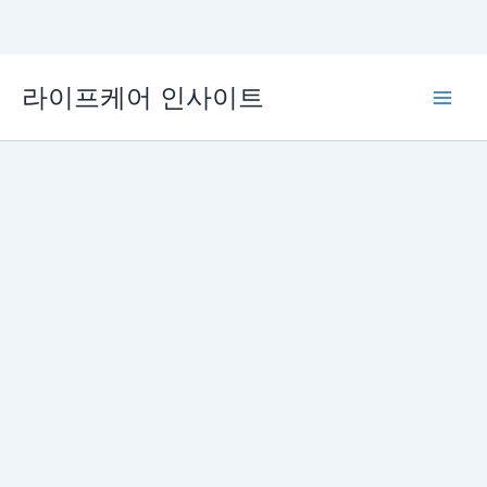
콘
라이프케어 인사이트
텐
Main
츠
로
Men
건
너
뛰
기